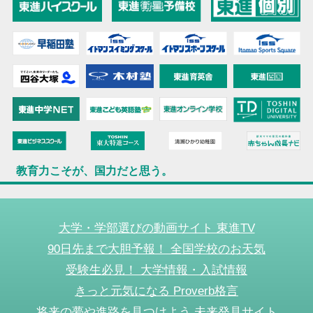
教育力こそが、国力だと思う。
大学・学部選びの動画サイト 東進TV
90日先まで大胆予報！ 全国学校のお天気
受験生必見！ 大学情報・入試情報
きっと元気になる Proverb格言
将来の夢や進路を見つけよう 未来発見サイト