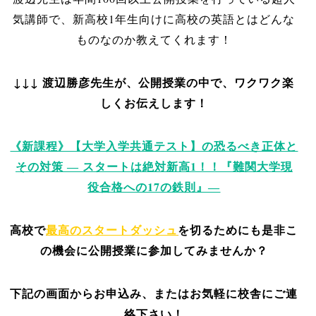
気講師で、
新高校1年生向けに高校の英語とはどんな
ものなのか教えてくれます！
↓↓↓ 渡辺勝彦先生が、公開授業の中で、ワクワク楽
しくお伝えします！
《新課程》【大学入学共通テスト】の恐るべき正体と
その対策 ― スタートは絶対新高1！！『難関大学現
役合格への17の鉄則』―
高校で
最高のスタートダッシュ
を切るためにも
是非こ
の機会に公開授業に参加してみませんか？
下記の画面からお申込み、またはお気軽に校舎にご連
絡下さい！