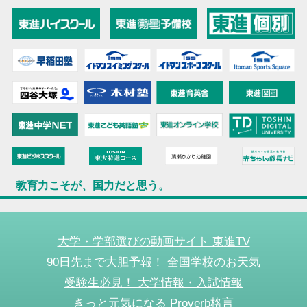
教育力こそが、国力だと思う。
大学・学部選びの動画サイト 東進TV
90日先まで大胆予報！ 全国学校のお天気
受験生必見！ 大学情報・入試情報
きっと元気になる Proverb格言