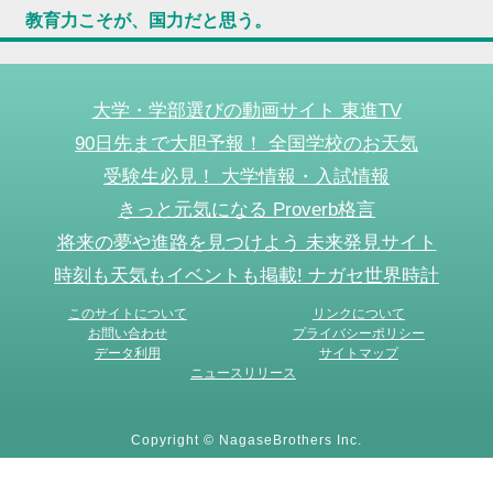
教育力こそが、国力だと思う。
大学・学部選びの動画サイト 東進TV
90日先まで大胆予報！ 全国学校のお天気
受験生必見！ 大学情報・入試情報
きっと元気になる Proverb格言
将来の夢や進路を見つけよう 未来発見サイト
時刻も天気もイベントも掲載! ナガセ世界時計
このサイトについて
リンクについて
お問い合わせ
プライバシーポリシー
データ利用
サイトマップ
ニュースリリース
Copyright © NagaseBrothers Inc.