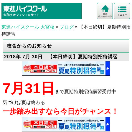
東進
大宮校
オフィシャルサイト
メニュー
ホームページ
東進ハイスクール 大宮校
»
ブログ
»
【本日締切】夏期特別招
待講習
校舎からのお知らせ
2018年 7月 30日 【本日締切】夏期特別招待講習
7月31日
まで夏期特別招待講習受付中
気づけば夏は終わる
一歩踏み出すなら今日がチャンス！