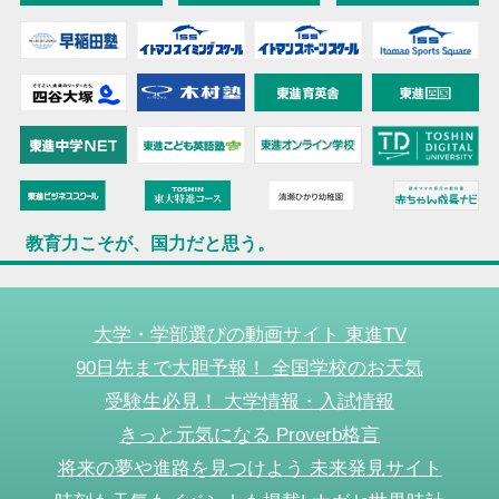
教育力こそが、国力だと思う。
大学・学部選びの動画サイト 東進TV
90日先まで大胆予報！ 全国学校のお天気
受験生必見！ 大学情報・入試情報
きっと元気になる Proverb格言
将来の夢や進路を見つけよう 未来発見サイト