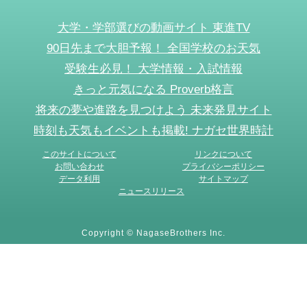
大学・学部選びの動画サイト 東進TV
90日先まで大胆予報！ 全国学校のお天気
受験生必見！ 大学情報・入試情報
きっと元気になる Proverb格言
将来の夢や進路を見つけよう 未来発見サイト
時刻も天気もイベントも掲載! ナガセ世界時計
このサイトについて
リンクについて
お問い合わせ
プライバシーポリシー
データ利用
サイトマップ
ニュースリリース
Copyright © NagaseBrothers Inc.