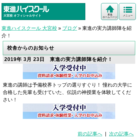
東進
大宮校
オフィシャルサイト
メニュー
ホームページ
東進ハイスクール 大宮校
»
ブログ
»
東進の実力講師陣を紹
介！
校舎からのお知らせ
2019年 3月 23日 東進の実力講師陣を紹介！
東進の講師は予備校界トップの選りすぐり！ 憧れの大学に
合格した先輩も受けていた、伝説の神授業を体験してくだ
さい！
前の記事へ
|
次の記事へ