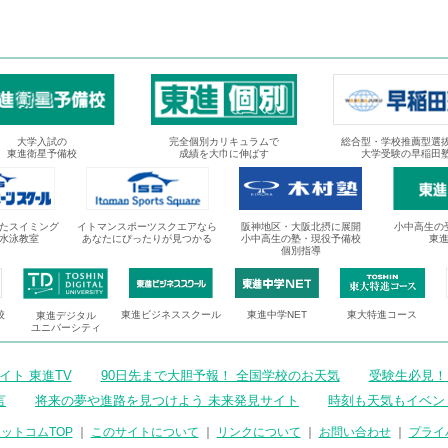
大学入試の
完全個別カリキュラムで
総合型・学校推薦型選
東進衛星予備校
成績を大巾に伸ばす
大学受験の早稲田
たスイミング
イトマンスポーツスクエアなら
阪神地区・大阪北摂に展開
小中高生の
水泳教室
あなたにぴったりが見つかる
小中高生の塾・現役予備校
東
個別指導
校
東進ビジネススクール
東進中学NET
東大特進コース
東進デジタル
ユニバーシティ
ト 東進TV
90日先まで大胆予報！ 全国学校のお天気
受験生必見！
言
将来の夢や進路を見つけよう 未来発見サイト
時刻も天気もイベン
ットコムTOP
｜
このサイトについて
｜
リンクについて
｜
お問い合わせ
｜
プライ