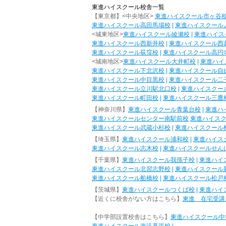
東進ハイスクール校舎一覧
【東京都】<中央地区>
東進ハイスクール市ヶ谷
東進ハイスクール高田馬場校
|
東進ハイスクール
<城東地区>
東進ハイスクール綾瀬校
|
東進ハイス
東進ハイスクール西新井校
|
東進ハイスクール西
東進ハイスクール荻窪校
|
東進ハイスクール高円
<城南地区>
東進ハイスクール大井町校
|
東進ハイ
東進ハイスクール下北沢校
|
東進ハイスクール自
東進ハイスクール中目黒校
|
東進ハイスクール二
東進ハイスクール立川駅北口校
|
東進ハイスクー
東進ハイスクール町田校
|
東進ハイスクール三鷹
【神奈川県】
東進ハイスクール青葉台校
|
東進ハ
東進ハイスクールセンター南駅前校
東進ハイス
東進ハイスクール武蔵小杉校
|
東進ハイスクール
【埼玉県】
東進ハイスクール浦和校
|
東進ハイス
東進ハイスクール志木校
|
東進ハイスクールせん
【千葉県】
東進ハイスクール我孫子校
|
東進ハイ
東進ハイスクール北習志野校
|
東進ハイスクール
東進ハイスクール船橋校
|
東進ハイスクール松戸
【茨城県】
東進ハイスクールつくば校
|
東進ハイ
【近くに校舎がない方はこちら】
東進 在宅受講
【中学部設置校舎はこちら】
東進ハイスクール中