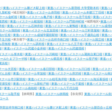
校
|
東進ハイスクール勝どき駅上校
|
東進ハイスクール新宿校 大学受験本科
|
東進ハ
人形町校
<城北地区>
東進ハイスクール赤羽校
|
東進ハイスクール本郷三丁目校
|
東
クール金町校
|
東進ハイスクール亀戸校
|
東進ハイスクール北千住校
|
東進ハイスク
葛西校
|
東進ハイスクール船堀校
|
東進ハイスクール門前仲町校
<城西地区>
東進ハ
寺校
|
東進ハイスクール石神井校
|
東進ハイスクール巣鴨校
|
東進ハイスクール成増
スクール蒲田校
|
東進ハイスクール五反田校
|
東進ハイスクール三軒茶屋校
|
東進ハ
由が丘校
|
東進ハイスクール成城学園前駅校
|
東進ハイスクール千歳烏山校
|
東進ハ
子玉川校
<東京都下>
東進ハイスクール吉祥寺南口校
|
東進ハイスクール国立校
|
東
ル田無校
東進ハイスクール調布校
|
東進ハイスクール八王子校
|
東進ハイスクール東
校
|
東進ハイスクール武蔵小金井校
|
東進ハイスクール武蔵境校
|
イスクール厚木校
|
東進ハイスクール川崎校
|
東進ハイスクール湘南台東口校
|
東進
クールたまプラーザ校
|
東進ハイスクール鶴見校
|
東進ハイスクール登戸校
|
東進ハイ
横浜校
|
クール大宮校
|
東進ハイスクール春日部校
|
東進ハイスクール川口校
|
東進ハイスク
げん台校
|
東進ハイスクール草加校
|
東進ハイスクール所沢校
|
東進ハイスクール南
スクール市川駅前校
|
東進ハイスクール稲毛海岸校
|
東進ハイスクール海浜幕張校
|
新浦安校
|
東進ハイスクール新松戸校
|
東進ハイスクール千葉校
|
東進ハイスクール
校
|
東進ハイスクール南柏校
|
東進ハイスクール八千代台校
スクール取手校
【静岡県】
東進ハイスクール静岡校
【奈良県】
東進ハイスクール奈
コース
学部吉祥寺南口校
|
東進ハイスクール勝どき駅上校
|
東進ハイスクール新百合ヶ丘校