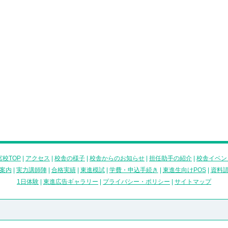
校TOP
|
アクセス
|
校舎の様子
|
校舎からのお知らせ
|
担任助手の紹介
|
校舎イベン
案内
|
実力講師陣
|
合格実績
|
東進模試
|
学費・申込手続き
|
東進生向けPOS
|
資料
1日体験
|
東進広告ギャラリー
|
プライバシー・ポリシー
|
サイトマップ