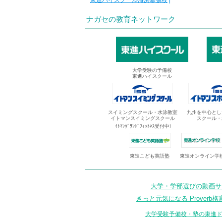
東進ハイスクール海浜幕張校
|
ナガセの教育ネットワーク
大学受験の予備校
東進ハイスクール
スイミングスクール・水泳教室
九州を中心とし
イトマンスイミングスクール
スクール・
ｲﾄﾏﾝｸﾞﾗﾝﾄﾞﾌｨｯﾄﾈｽ受付中!
東進オンライン学
東進こども英語塾
大学・学部選びの動画サイ
きっと元気になる Proverb格
大学受験予備校・塾の東進ド