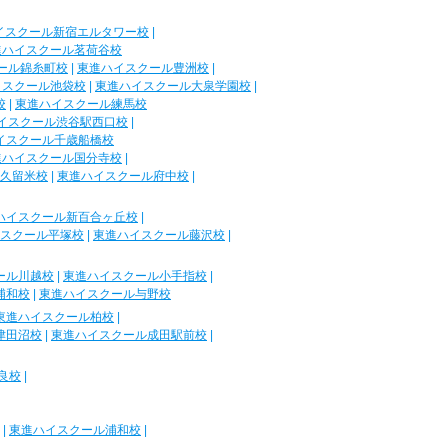
イスクール新宿エルタワー校
|
進ハイスクール茗荷谷校
ール錦糸町校
|
東進ハイスクール豊洲校
|
イスクール池袋校
|
東進ハイスクール大泉学園校
|
校
|
東進ハイスクール練馬校
イスクール渋谷駅西口校
|
イスクール千歳船橋校
進ハイスクール国分寺校
|
久留米校
|
東進ハイスクール府中校
|
ハイスクール新百合ヶ丘校
|
スクール平塚校
|
東進ハイスクール藤沢校
|
ール川越校
|
東進ハイスクール小手指校
|
浦和校
|
東進ハイスクール与野校
東進ハイスクール柏校
|
津田沼校
|
東進ハイスクール成田駅前校
|
良校
|
|
東進ハイスクール浦和校
|