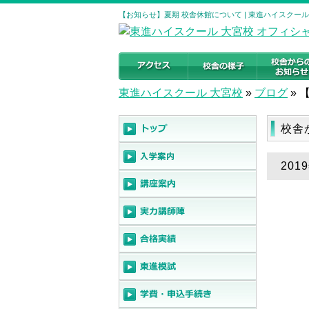
【お知らせ】夏期 校舎休館について | 東進ハイスクー
東進ハイスクール 大宮校
»
ブログ
»
校舎
20