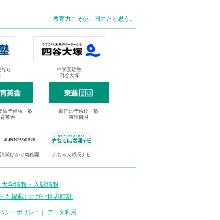
教育力こそが、国力だと思う。
抜なら
中学受験塾
塾
四谷大塚
受験予備校・塾
四国の予備校・塾
進育英舎
東進四国
清瀬ひかり幼稚園
赤ちゃん成長ナビ
 大学情報・入試情報
トも掲載! ナガセ世界時計
バシーポリシー
｜
データ利用