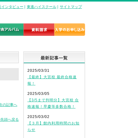
長インタビュー
|
東進ハイスクール
|
サイトマップ
最新記事一覧
2025/03/31
【最終】大宮校 最終合格速
報！
2025/03/05
【3/5まで判明分】大宮校 合
次の記事へ
格速報！早慶等多数合格！
2025/03/02
の先頭へ戻る
【３月】館内利用時間のお知
らせ