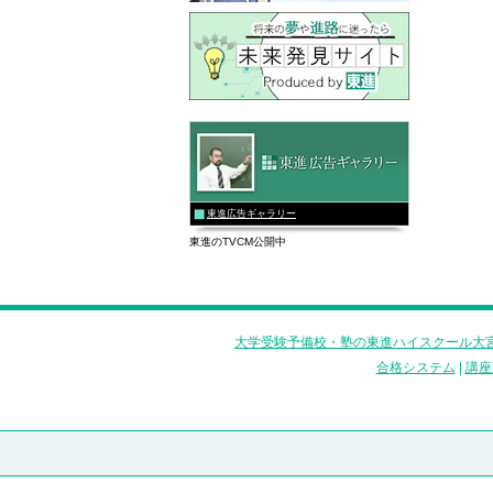
東進広告ギャラリー
東進のTVCM公開中
大学受験予備校・塾の東進ハイスクール大宮
合格システム
|
講座