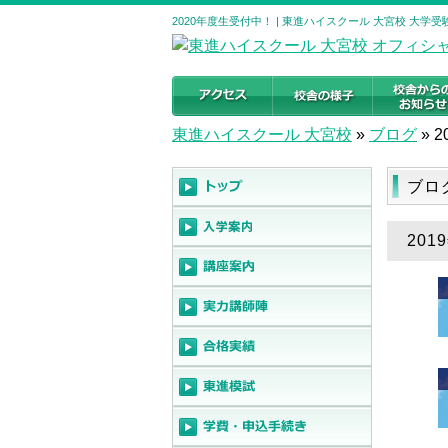
2020年度生受付中！ | 東進ハイスクール 大宮校 大
東進ハイスクール 大宮校
»
ブログ
»
2
ブロ
201