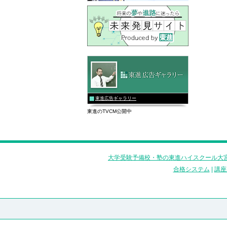
東進広告ギャラリー
東進のTVCM公開中
大学受験予備校・塾の東進ハイスクール大宮
合格システム
|
講座