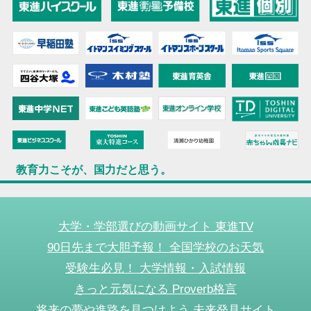
教育力こそが、国力だと思う。
大学・学部選びの動画サイト 東進TV
90日先まで大胆予報！ 全国学校のお天気
受験生必見！ 大学情報・入試情報
きっと元気になる Proverb格言
将来の夢や進路を見つけよう 未来発見サイト