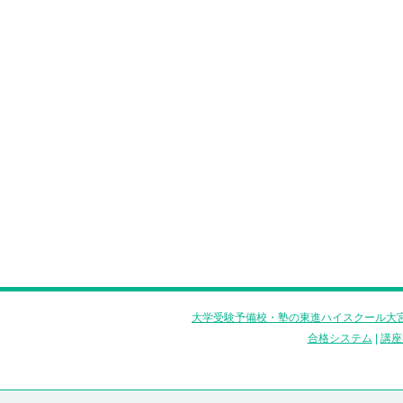
大学受験予備校・塾の東進ハイスクール大宮
合格システム
|
講座