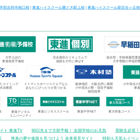
学部吉祥寺南口校
|
東進ハイスクール勝どき駅上校
|
東進ハイスクール新百合ヶ丘校
大学入試の
完全個別カリキュラムで
総合型・学校推薦型選
東進衛星予備校
成績を大巾に伸ばす
大学受験の早稲田
たスイミング
イトマンスポーツスクエアなら
阪神地区・大阪北摂に展開
小中高生の
水泳教室
あなたにぴったりが見つかる
小中高生の塾・現役予備校
東
個別指導
校
東進ビジネススクール
東進中学NET
東大特進コース
東進デジタル
ユニバーシティ
ト 東進TV
90日先まで大胆予報！ 全国学校のお天気
受験生必見！
言
将来の夢や進路を見つけよう 未来発見サイト
時刻も天気もイベン