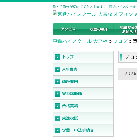
塾・予備校が初めてでも大丈夫！！ | 東進ハイスクール
東進ハイスクール 大宮校
»
ブログ
»
ブロ
20