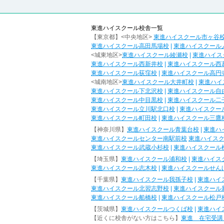
東進ハイスクール校舎一覧
【東京都】<中央地区>
東進ハイスクール市ヶ谷
東進ハイスクール高田馬場校
|
東進ハイスクール
<城東地区>
東進ハイスクール綾瀬校
|
東進ハイス
東進ハイスクール西新井校
|
東進ハイスクール西
東進ハイスクール荻窪校
|
東進ハイスクール高円
<城南地区>
東進ハイスクール大井町校
|
東進ハイ
東進ハイスクール下北沢校
|
東進ハイスクール自
東進ハイスクール中目黒校
|
東進ハイスクール二
東進ハイスクール立川駅北口校
|
東進ハイスクー
東進ハイスクール町田校
|
東進ハイスクール三鷹
【神奈川県】
東進ハイスクール青葉台校
|
東進ハ
東進ハイスクールセンター南駅前校
東進ハイス
東進ハイスクール武蔵小杉校
|
東進ハイスクール
【埼玉県】
東進ハイスクール浦和校
|
東進ハイス
東進ハイスクール志木校
|
東進ハイスクールせん
【千葉県】
東進ハイスクール我孫子校
|
東進ハイ
東進ハイスクール北習志野校
|
東進ハイスクール
東進ハイスクール船橋校
|
東進ハイスクール松戸
【茨城県】
東進ハイスクールつくば校
|
東進ハイ
【近くに校舎がない方はこちら】
東進 在宅受講