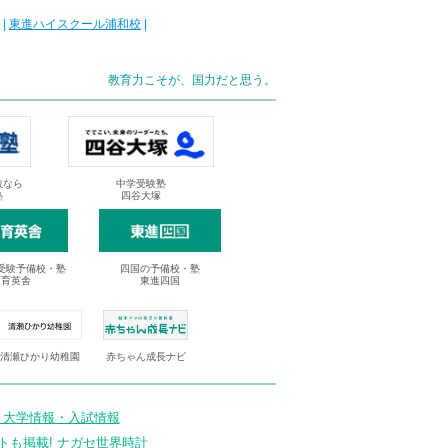
|
東進ハイスクール浦和校
|
教育力こそが、国力だと思う。
抜なら
中学受験塾
塾
四谷大塚
受験予備校・塾
四国の予備校・塾
進育英舎
東進四国
清瀬ひかり幼稚園
赤ちゃん成長ナビ
 大学情報・入試情報
トも掲載! ナガセ世界時計