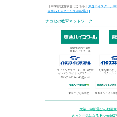
【中学部設置校舎はこちら】
東進ハイスクール中
東進ハイスクール海浜幕張校
|
ナガセの教育ネットワーク
大学受験の予備校
東進ハイスクール
スイミングスクール・水泳教室
九州を中心とし
イトマンスイミングスクール
スクール・
ｲﾄﾏﾝｸﾞﾗﾝﾄﾞﾌｨｯﾄﾈｽ受付中!
東進オンライン学
東進こども英語塾
大学・学部選びの動画サイ
きっと元気になる Proverb格