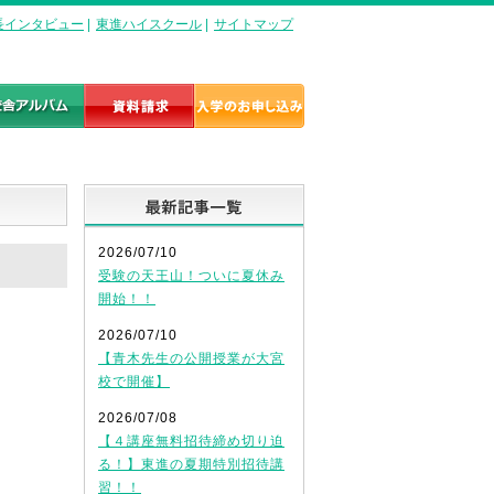
長インタビュー
|
東進ハイスクール
|
サイトマップ
最新記事一覧
2026/07/10
受験の天王山！ついに夏休み
開始！！
2026/07/10
【青木先生の公開授業が大宮
校で開催】
2026/07/08
【４講座無料招待締め切り迫
る！】東進の夏期特別招待講
習！！