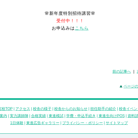
🌸新年度特別招待講習🌸
お申込みは
こちら
前の記事へ
|
ページ
校TOP
|
アクセス
|
校舎の様子
|
校舎からのお知らせ
|
担任助手の紹介
|
校舎イベン
案内
|
実力講師陣
|
合格実績
|
東進模試
|
学費・申込手続き
|
東進生向けPOS
|
資料
1日体験
|
東進広告ギャラリー
|
プライバシー・ポリシー
|
サイトマップ