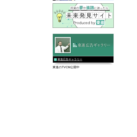
東進広告ギャラリー
東進のTVCM公開中