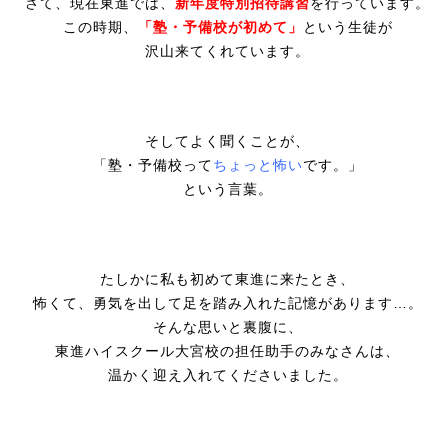
さて、現在東進では、
新年度特別招待講習
を行っています。
この時期、
「塾・予備校が初めて」
という生徒が
沢山来てくれています。
そしてよく聞くことが、
「塾・予備校って
ちょっと怖い
です。」
という言葉。
たしかに私も初めて東進に来たとき、
怖くて、勇気を出して足を踏み入れた記憶があります…。
そんな思いと裏腹に、
東進ハイスクール大宮校の担任助手のみなさんは、
温かく迎え入れてくださいました。