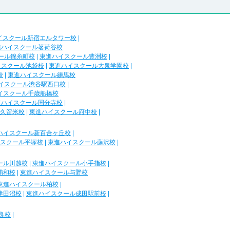
イスクール新宿エルタワー校
|
進ハイスクール茗荷谷校
ール錦糸町校
|
東進ハイスクール豊洲校
|
イスクール池袋校
|
東進ハイスクール大泉学園校
|
校
|
東進ハイスクール練馬校
イスクール渋谷駅西口校
|
イスクール千歳船橋校
進ハイスクール国分寺校
|
久留米校
|
東進ハイスクール府中校
|
ハイスクール新百合ヶ丘校
|
スクール平塚校
|
東進ハイスクール藤沢校
|
ール川越校
|
東進ハイスクール小手指校
|
浦和校
|
東進ハイスクール与野校
東進ハイスクール柏校
|
津田沼校
|
東進ハイスクール成田駅前校
|
良校
|