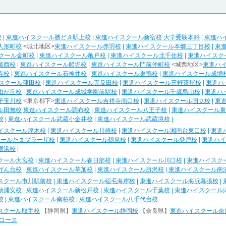
校
|
東進ハイスクール勝どき駅上校
|
東進ハイスクール新宿校 大学受験本科
|
東進ハ
人形町校
<城北地区>
東進ハイスクール赤羽校
|
東進ハイスクール本郷三丁目校
|
東
クール金町校
|
東進ハイスクール亀戸校
|
東進ハイスクール北千住校
|
東進ハイスク
葛西校
|
東進ハイスクール船堀校
|
東進ハイスクール門前仲町校
<城西地区>
東進ハ
寺校
|
東進ハイスクール石神井校
|
東進ハイスクール巣鴨校
|
東進ハイスクール成増
スクール蒲田校
|
東進ハイスクール五反田校
|
東進ハイスクール三軒茶屋校
|
東進ハ
由が丘校
|
東進ハイスクール成城学園前駅校
|
東進ハイスクール千歳烏山校
|
東進ハ
子玉川校
<東京都下>
東進ハイスクール吉祥寺南口校
|
東進ハイスクール国立校
|
東
ル田無校
東進ハイスクール調布校
|
東進ハイスクール八王子校
|
東進ハイスクール東
校
|
東進ハイスクール武蔵小金井校
|
東進ハイスクール武蔵境校
|
イスクール厚木校
|
東進ハイスクール川崎校
|
東進ハイスクール湘南台東口校
|
東進
クールたまプラーザ校
|
東進ハイスクール鶴見校
|
東進ハイスクール登戸校
|
東進ハイ
横浜校
|
クール大宮校
|
東進ハイスクール春日部校
|
東進ハイスクール川口校
|
東進ハイスク
げん台校
|
東進ハイスクール草加校
|
東進ハイスクール所沢校
|
東進ハイスクール南
スクール市川駅前校
|
東進ハイスクール稲毛海岸校
|
東進ハイスクール海浜幕張校
|
新浦安校
|
東進ハイスクール新松戸校
|
東進ハイスクール千葉校
|
東進ハイスクール
校
|
東進ハイスクール南柏校
|
東進ハイスクール八千代台校
スクール取手校
【静岡県】
東進ハイスクール静岡校
【奈良県】
東進ハイスクール奈
コース