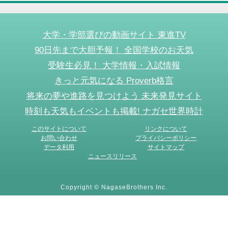
大学・学部選びの動画サイト 東進TV
90日先まで大胆予報！ 全国学校のお天気
受験生必見！ 大学情報・入試情報
きっと元気になる Proverb格言
将来の夢や進路を見つけよう 未来発見サイト
時刻も天気もイベントも掲載! ナガセ世界時計
このサイトについて
リンクについて
お問い合わせ
プライバシーポリシー
データ利用
サイトマップ
ニュースリリース
Copyright © NagaseBrothers Inc.